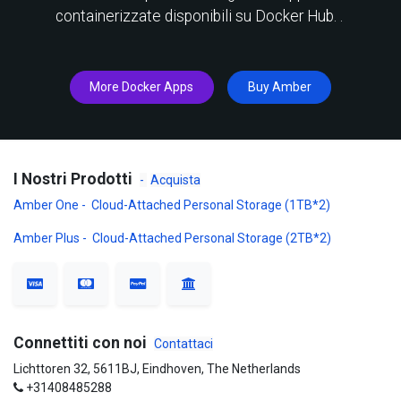
containerizzate disponibili su Docker Hub.
.
More Docker Apps
Buy Amber
I Nostri Prodotti
-
Acquista
Amber One - Cloud-Attached Personal Storage (1TB*2)
Amber Plus - Cloud-Attached Personal Storage (2TB*2)
Connettiti con noi
Contattaci
Lichttoren 32, 5611BJ, Eindhoven, The Netherlands
+31408485288