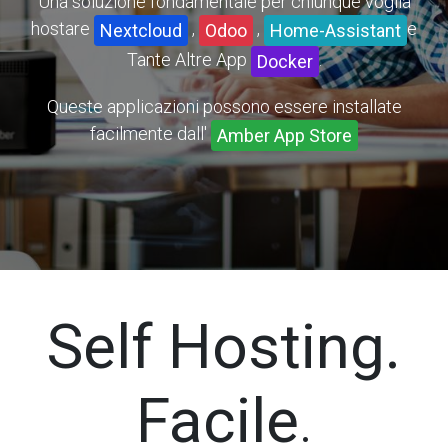
Una soluzione fondamentale per chiunque voglia
hostare
e
,
,
Nextcloud
Odoo
Home-Assistant
Tante Altre App
.
Docker
Queste applicazioni possono essere installate
facilmente dall'
Amber App Store
Self Hosting.
Facile
.