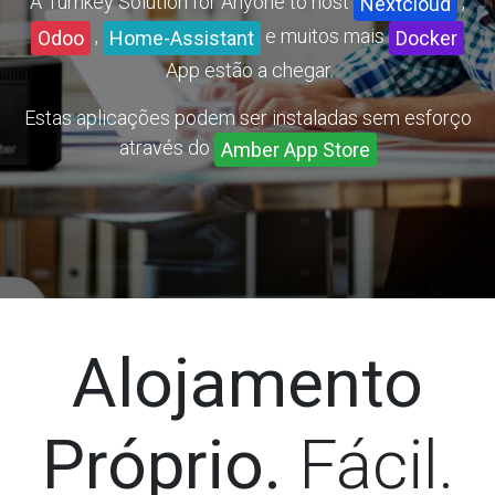
A Turnkey
Solution for Anyone to host
,
Nextcloud
e muitos mais
,
Odoo
Home-Assistant
Docker
App
estão a chegar.
Estas aplicações podem ser instaladas sem esforço
através do
Amber App Store
Alojamento
Próprio.
Fácil.