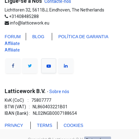
Ligue-se a Nós
Contacte-nos
Lichttoren 32, 5611BJ, Eindhoven, The Netherlands
+31408485288
info@latticework.eu
FORUM
BLO
G
POLÍTICA DE GARANTIA
Affiliate
Affiliate
Latticework B.V.
-
Sobre nós
KvK (CoC) : 75807777
BTW (VAT) : NL860403221B01
IBAN (Bank) : NL02INGB0007188654
PRIVACY
TERMS
COOKIES