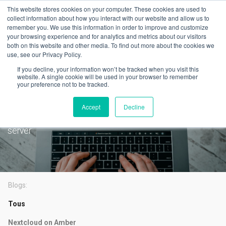
This website stores cookies on your computer. These cookies are used to
collect information about how you interact with our website and allow us to
remember you. We use this information in order to improve and customize
your browsing experience and for analytics and metrics about our visitors
both on this website and other media. To find out more about the cookies we
use, see our Privacy Policy.
Le dernier
If you decline, your information won’t be tracked when you visit this
PLEX is now available on
website. A single cookie will be used in your browser to remember
your preference not to be tracked.
AmberPRO
Accept
Decline
One-click setup for the most popular self hosted media
server
Blogs:
Tous
Nextcloud on Amber