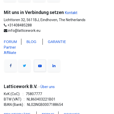
Mit uns in Verbindung setzen
Kontakt
Lichttoren 32, 5611BJ, Eindhoven, The Netherlands
+31408485288
info@latticework.eu
FORUM
BLO
G
GARANTIE
Partner
Affiliate
Latticework B.V.
-
Über uns
KvK (CoC) : 75807777
BTW (VAT) : NL860403221B01
IBAN (Bank) : NL02INGB0007188654