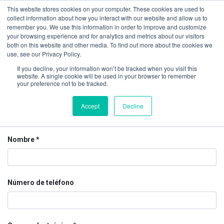
This website stores cookies on your computer. These cookies are used to
collect information about how you interact with our website and allow us to
remember you. We use this information in order to improve and customize
your browsing experience and for analytics and metrics about our visitors
Contáctenos
both on this website and other media. To find out more about the cookies we
use, see our Privacy Policy.
If you decline, your information won’t be tracked when you visit this
website. A single cookie will be used in your browser to remember
Contáctenos sobre cualquier cosa relacionada con nuestra
your preference not to be tracked.
empresa o nuestros servicios.
Haremos todo lo posible por darle respuesta a la brevedad.
Accept
Decline
Nombre
Número de teléfono